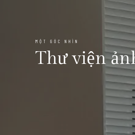
MỘT GÓC NHÌN
Thư viện ản