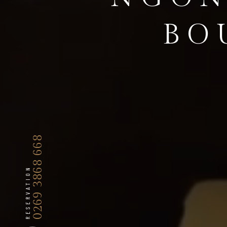
BO
0269 3868 668
RESERVATION