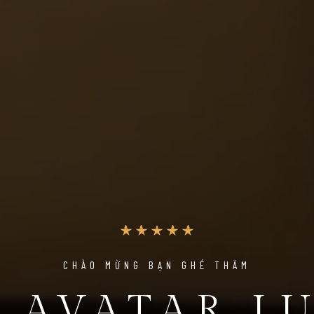
CHÀO MỪNG BẠN GHÉ THĂM
 AVATAR L